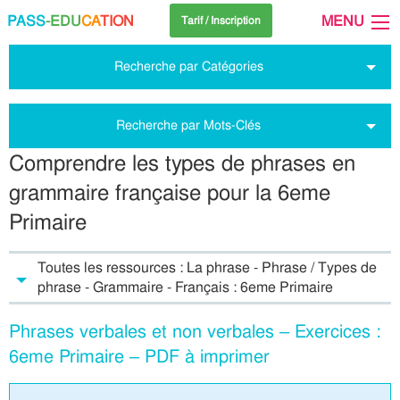
PASS
-EDU
CA
TION
MENU
Tarif / Inscription
Recherche par Catégories
Recherche par Mots-Clés
Comprendre les types de phrases en
grammaire française pour la 6eme
Primaire
Toutes les ressources : La phrase - Phrase / Types de
phrase - Grammaire - Français : 6eme Primaire
Phrases verbales et non verbales – Exercices :
6eme Primaire – PDF à imprimer