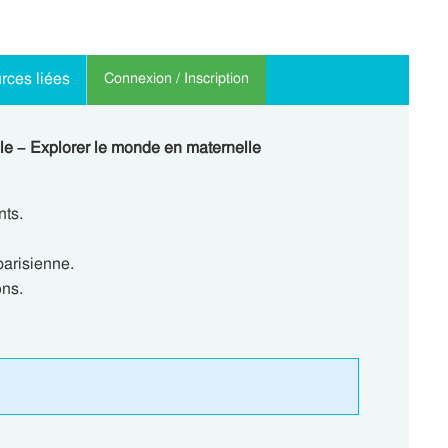
rces liées
Connexion / Inscription
le – Explorer le monde en maternelle
nts.
parisienne.
ons.