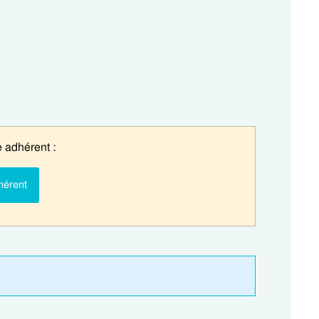
 adhérent :
hérent