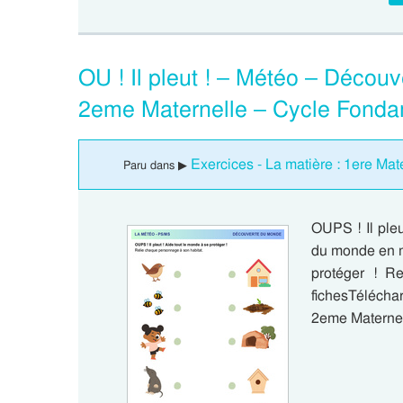
OU ! Il pleut ! – Météo – Décou
2eme Maternelle – Cycle Fonda
Exercices - La matière : 1ere Mat
Paru dans ▶
OUPS ! Il ple
du monde en ma
protéger ! R
fichesTéléchar
2eme Materne