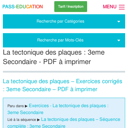
PASS
-EDU
CA
TION
MENU
Tarif / Inscription
Recherche par Catégories
Recherche par Mots-Clés
La tectonique des plaques : 3eme
Secondaire - PDF à imprimer
La tectonique des plaques – Exercices corrigés
: 3eme Secondaire – PDF à imprimer
Exercices - La tectonique des plaques :
Paru dans ▶
3eme Secondaire
La tectonique des plaques – Séquence
Lié à la séquence ▶
complète : 3eme Secondaire