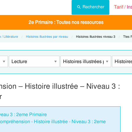
Tarif /
In
Rechercher
2e Primaire : Toutes nos ressources
 / Littérature
Histoires illustrées par niveau
Current:
Histoires illustrées niveau 3
Curren
Ttes 
ion – Histoire illustrée – Niveau 3 :
r
iveau 3 : 2eme Primaire
ompréhension - Histoire illustrée - Niveau 3 : 2eme