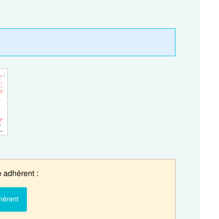
 adhérent :
hérent