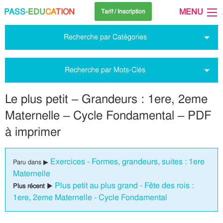
PASS
-EDU
CA
TION
MENU
Tarif / Inscription
Recherche par Catégories
Recherche par Mots-Clés
Le plus petit – Grandeurs : 1ere, 2eme
Maternelle – Cycle Fondamental – PDF
à imprimer
Exercices - Formes, grandeurs, suites : 1ere
Paru dans ▶
Maternelle
Plus petit au plus grand - Fête des rois :
Plus récent ▶
1ere, 2eme Maternelle - Cycle Fondamental