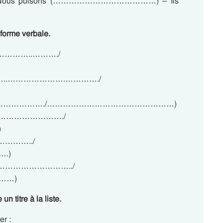
ous puisons (…………………………………) – Ils
e forme verbale.
……….…………..………./
s. (…………..………………….…………./
(…………………………………./…………………………………………)
………………………………./
)
……………../
.)
…………………………………../
……)
n titre à la liste.
er :