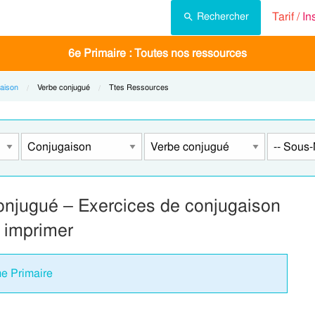
Tarif /
In
Rechercher
6e Primaire : Toutes nos ressources
aison
Current:
Verbe conjugué
Current:
Ttes Ressources
e conjugué – Exercices de conjugaison
 imprimer
me Primaire