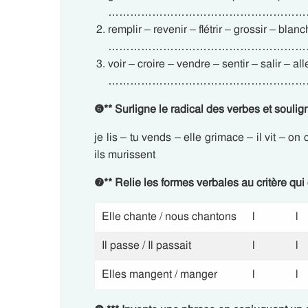
…………………………………………………
remplir – revenir – flétrir – grossir – blanch
………………………………………………
voir – croire – vendre – sentir – salir – alle
………………………………………………
❻
**
Surligne le radical des verbes et soulig
je lis – tu vends – elle grimace – il vit – o
ils murissent
❼
**
Relie les formes verbales au critère qui
Elle chante / nous chantons
l
l
Il passe / Il passait
l
l
Elles mangent / manger
l
l