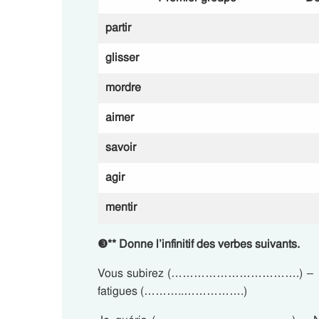
partir
glisser
mordre
aimer
savoir
agir
mentir
❸
**
Donne l’infinitif des verbes suivants.
Vous subirez (…………………………….) – 
fatigues (………..…………….)