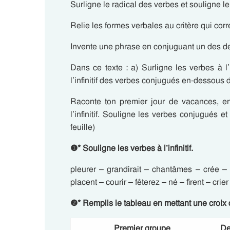
Surligne le radical des verbes et souligne l
Relie les formes verbales au critère qui cor
Invente une phrase en conjuguant un des deux v
Dans ce texte : a) Surligne les verbes à l’i
l’infinitif des verbes conjugués en-dessous 
Raconte ton premier jour de vacances, en
l’infinitif. Souligne les verbes conjugués et 
feuille)
❶
*
Souligne les verbes à l’infinitif.
pleurer – grandirait – chantâmes – crée – o
placent – courir – fêterez – né – firent – crier
❷
*
Remplis le tableau en mettant une croix
Premier groupe
De