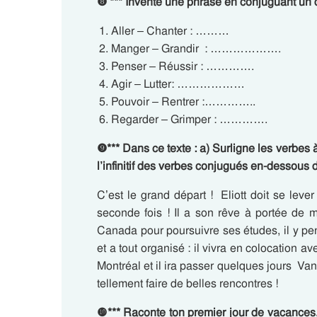
❽
***
Invente une phrase en conjuguant un des 
Aller – Chanter : ………
Manger – Grandir : ……………….
Penser – Réussir : ………….
Agir – Lutter: ………………
Pouvoir – Rentrer :…………..
Regarder – Grimper : ………….
❾***
Dans ce texte : a) Surligne les verbes à 
l’infinitif des verbes conjugués en-dessous 
C’est le grand départ ! Eliott doit se lev
seconde fois ! Il a son rêve à portée de 
Canada pour poursuivre ses études, il y pen
et a tout organisé : il vivra en colocation av
Montréal et il ira passer quelques jours Van
tellement faire de belles rencontres !
❿***
Raconte ton premier jour de vacances,