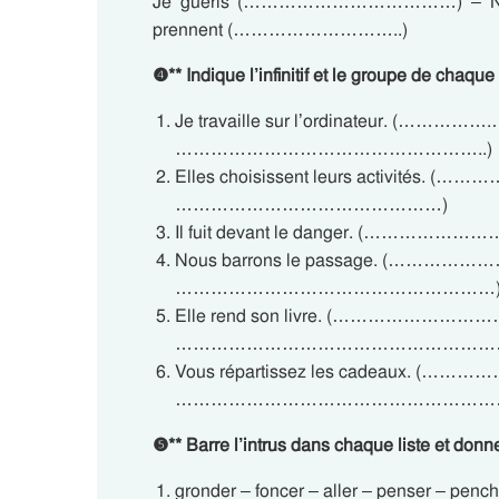
Je guéris (………………………………) – N
prennent (………………………..)
❹
**
Indique l’infinitif et le groupe de chaqu
Je travaille sur l’ordinateur. (……
……………………………………………..)
Elles choisissent leurs activité
………………………………………)
Il fuit devant le danger. 
Nous barrons le passage. (……
………………………………………………
Elle rend son livre. (……………………
…………………………………………………
Vous répartissez les cadeaux. (
………………………………………………
❺
**
Barre l’intrus dans chaque liste et donne u
gronder – foncer – aller – penser – pench