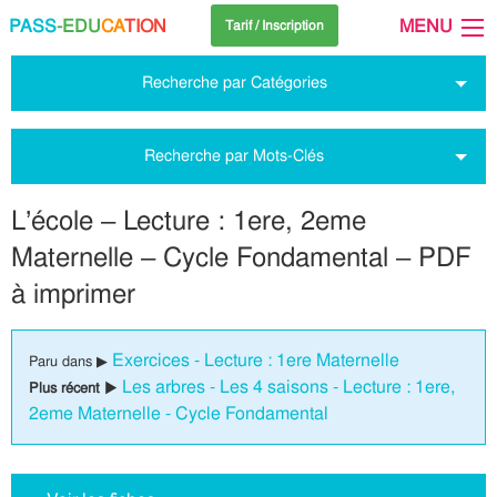
PASS
-EDU
CA
TION
MENU
Tarif / Inscription
Recherche par Catégories
Recherche par Mots-Clés
L’école – Lecture : 1ere, 2eme
Maternelle – Cycle Fondamental – PDF
à imprimer
Exercices - Lecture : 1ere Maternelle
Paru dans ▶
Les arbres - Les 4 saisons - Lecture : 1ere,
Plus récent ▶
2eme Maternelle - Cycle Fondamental