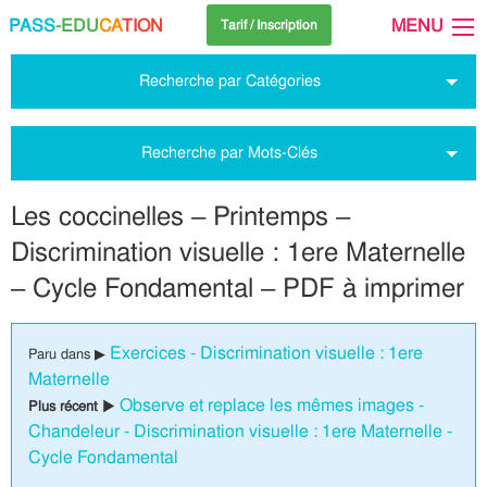
PASS
-EDU
CA
TION
MENU
Tarif / Inscription
Recherche par Catégories
Recherche par Mots-Clés
Les coccinelles – Printemps –
Discrimination visuelle : 1ere Maternelle
– Cycle Fondamental – PDF à imprimer
Exercices - Discrimination visuelle : 1ere
Paru dans ▶
Maternelle
Observe et replace les mêmes images -
Plus récent ▶
Chandeleur - Discrimination visuelle : 1ere Maternelle -
Cycle Fondamental