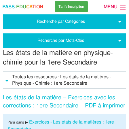
PASS
-EDU
CA
TION
MENU
Tarif / Inscription
Recherche par Catégories
Recherche par Mots-Clés
Les états de la matière en physique-
chimie pour la 1ere Secondaire
Toutes les ressources : Les états de la matières -
Physique - Chimie : 1ere Secondaire
Les états de la matière – Exercices avec les
corrections : 1ere Secondaire – PDF à imprimer
Exercices - Les états de la matières : 1ere
Paru dans ▶
Secondaire