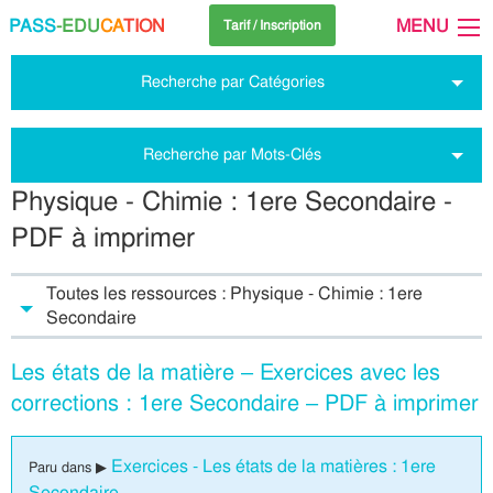
PASS
-EDU
CA
TION
MENU
Tarif / Inscription
Recherche par Catégories
Recherche par Mots-Clés
Physique - Chimie : 1ere Secondaire -
PDF à imprimer
Toutes les ressources : Physique - Chimie : 1ere
Secondaire
Les états de la matière – Exercices avec les
corrections : 1ere Secondaire – PDF à imprimer
Exercices - Les états de la matières : 1ere
Paru dans ▶
Secondaire