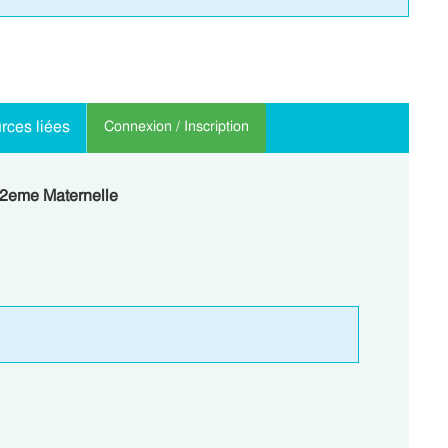
rces liées
Connexion / Inscription
a 2eme Maternelle