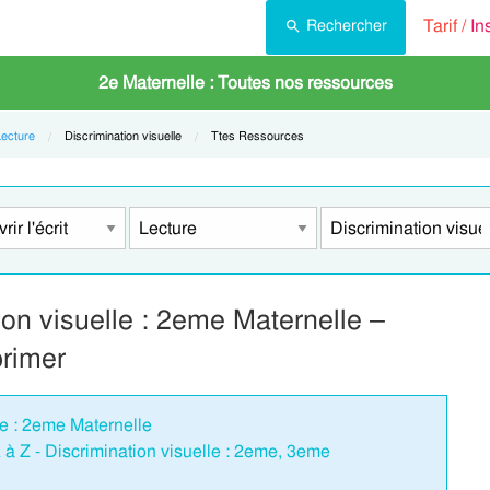
Tarif /
In
Rechercher
2e Maternelle : Toutes nos ressources
Lecture
Current:
Discrimination visuelle
Current:
Ttes Ressources
ion visuelle : 2eme Maternelle –
rimer
le : 2eme Maternelle
A à Z - Discrimination visuelle : 2eme, 3eme