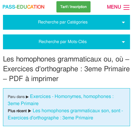
PASS
-EDU
CA
TION
MENU
Tarif / Inscription
Recherche par Catégories
Recherche par Mots-Clés
Les homophones grammaticaux ou, où –
Exercices d’orthographe : 3eme Primaire
– PDF à imprimer
Exercices - Homonymes, homophones :
Paru dans ▶
3eme Primaire
Les homophones grammaticaux son, sont -
Plus récent ▶
Exercices d'orthographe : 3eme Primaire