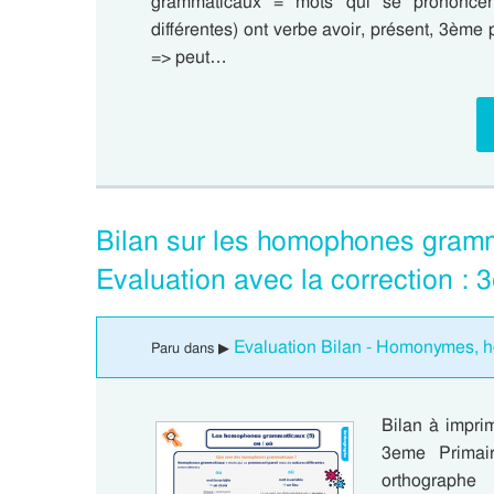
grammaticaux = mots qui se prononcent 
différentes) ont verbe avoir, présent, 3èm
=> peut…
Bilan sur les homophones gram
Evaluation avec la correction :
Evaluation Bilan - Homonymes, 
Paru dans ▶
Bilan à impri
3eme Primair
orthographe