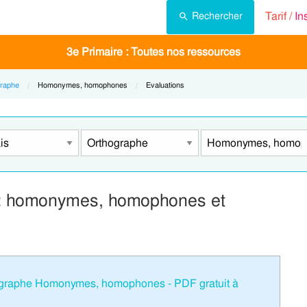
Tarif /
In
Rechercher
3e Primaire : Toutes nos ressources
raphe
Current:
Homonymes, homophones
Current:
Evaluations
e : homonymes, homophones et
hographe Homonymes, homophones - PDF gratuit à