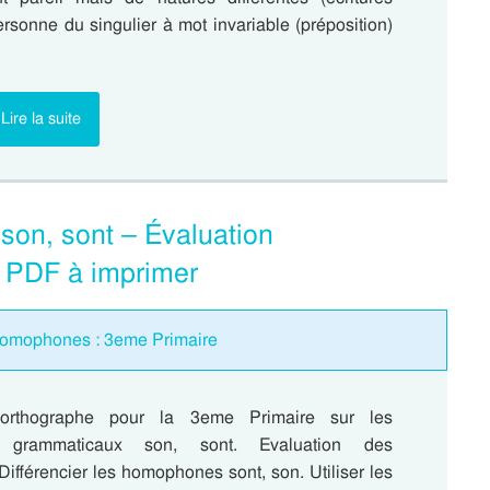
ersonne du singulier à mot invariable (préposition)
Lire la suite
on, sont – Évaluation
– PDF à imprimer
homophones : 3eme Primaire
d’orthographe pour la 3eme Primaire sur les
 grammaticaux son, sont. Evaluation des
ifférencier les homophones sont, son. Utiliser les