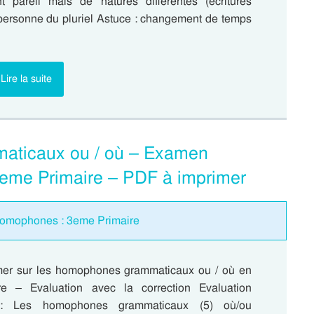
pareil mais de natures différentes (écritures
e personne du pluriel Astuce : changement de temps
Lire la suite
maticaux ou / où – Examen
 3eme Primaire – PDF à imprimer
homophones : 3eme Primaire
mer sur les homophones grammaticaux ou / où en
e – Evaluation avec la correction Evaluation
 : Les homophones grammaticaux (5) où/ou