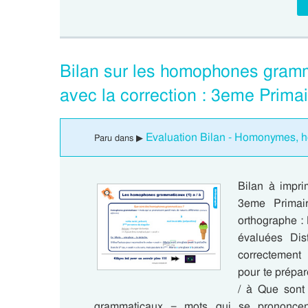
Bilan sur les homophones gramm
avec la correction : 3eme Prima
Evaluation Bilan - Homonymes, 
Paru dans ▶
Bilan à impr
3eme Primair
orthographe 
évaluées Dis
correctemen
pour te prépa
/ à Que son
grammaticaux = mots qui se prononcent 