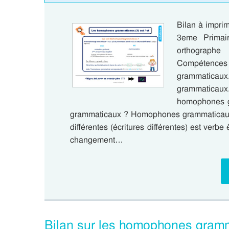
Bilan à impri
3eme Primair
orthograph
Compétence
grammaticau
grammaticaux.
homophones g
grammaticaux ? Homophones grammaticaux 
différentes (écritures différentes) est verb
changement…
Bilan sur les homophones gram