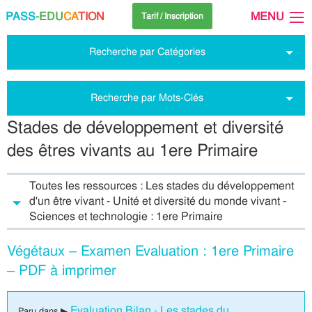
PASS
-EDU
CA
TION
MENU
Tarif / Inscription
Recherche par Catégories
Recherche par Mots-Clés
Stades de développement et diversité
des êtres vivants au 1ere Primaire
Toutes les ressources : Les stades du développement
d'un être vivant - Unité et diversité du monde vivant -
Sciences et technologie : 1ere Primaire
Végétaux – Examen Evaluation : 1ere Primaire
– PDF à imprimer
Evaluation Bilan - Les stades du
Paru dans ▶