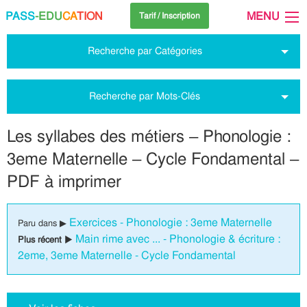
PASS
-EDU
CA
TION
MENU
Tarif / Inscription
Recherche par Catégories
Recherche par Mots-Clés
Les syllabes des métiers – Phonologie :
3eme Maternelle – Cycle Fondamental –
PDF à imprimer
Exercices - Phonologie : 3eme Maternelle
Paru dans ▶
Main rime avec ... - Phonologie & écriture :
Plus récent ▶
2eme, 3eme Maternelle - Cycle Fondamental