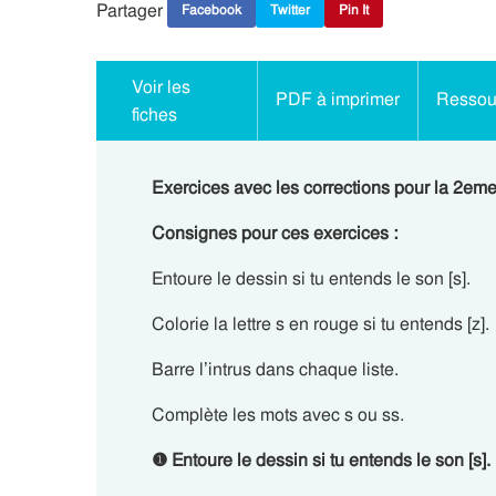
Partager
Facebook
Twitter
Pin It
Voir les
PDF à imprimer
Ressour
fiches
Exercices avec les corrections pour la 2eme P
Consignes pour ces exercices :
Entoure le dessin si tu entends le son [s].
Colorie la lettre s en rouge si tu entends [z].
Barre l’intrus dans chaque liste.
Complète les mots avec s ou ss.
❶ Entoure le dessin si tu entends le son [s].