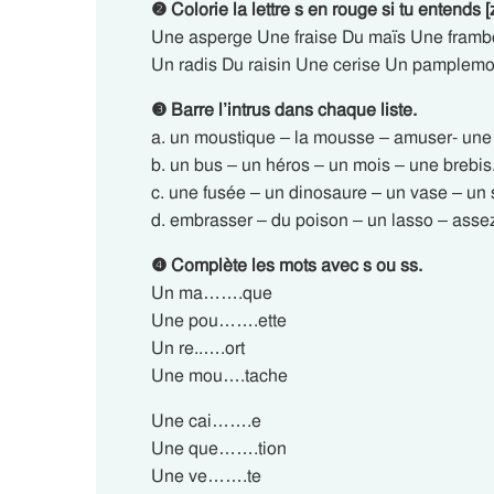
❷ Colorie la lettre s en rouge si tu entends [z
Une asperge Une fraise Du maïs Une frambo
Un radis Du raisin Une cerise Un pample
❸ Barre l’intrus dans chaque liste.
a. un moustique – la mousse – amuser- un
b. un bus – un héros – un mois – une brebis
c. une fusée – un dinosaure – un vase – un si
d. embrasser – du poison – un lasso – asse
❹ Complète les mots avec s ou ss.
Un ma…….que
Une pou…….ette
Un re..….ort
Une mou….tache
Une cai…….e
Une que…….tion
Une ve…….te