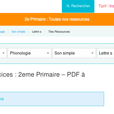
Tarif /
In
Rechercher
2e Primaire : Toutes nos ressources
ogie
Son simple
Current:
Lettre s
Current:
Ttes Ressources
rcices : 2eme Primaire – PDF à
ire