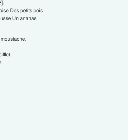
].
ise Des petits pois
mousse Un ananas
e moustache.
.
fflet.
z.