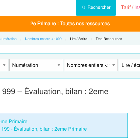
Tarif /
In
Rechercher
2e Primaire : Toutes nos ressources
Numération
Nombres entiers < 1000
Current:
Lire / écrire
Current:
Ttes Ressources
à 999 – Évaluation, bilan : 2eme
 2eme Primaire
à 199 - Évaluation, bilan : 2eme Primaire