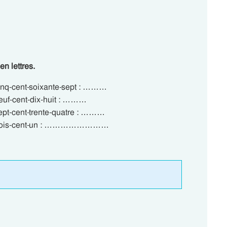
n lettres.
ent-soixante-sept : ………
ent-dix-huit : ………
nt-trente-quatre : ………
is-cent-un : ……………………