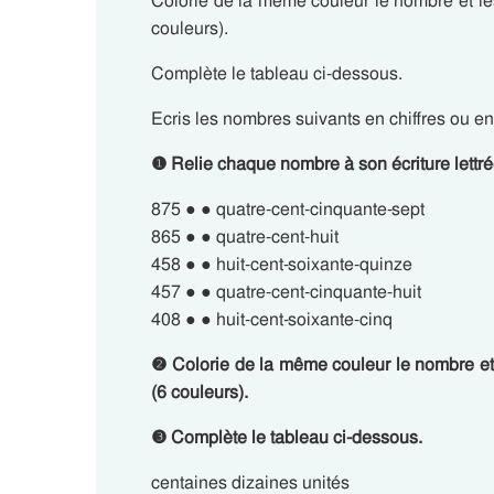
Colorie de la même couleur le nombre et les
couleurs).
Complète le tableau ci-dessous.
Ecris les nombres suivants en chiffres ou en 
❶ Relie chaque nombre à son écriture lettré
875 ● ● quatre-cent-cinquante-sept
865 ● ● quatre-cent-huit
458 ● ● huit-cent-soixante-quinze
457 ● ● quatre-cent-cinquante-huit
408 ● ● huit-cent-soixante-cinq
❷ Colorie de la même couleur le nombre et l
(6 couleurs).
❸ Complète le tableau ci-dessous.
centaines dizaines unités