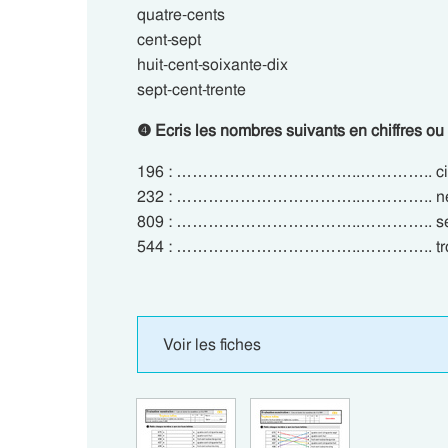
quatre-cents
cent-sept
huit-cent-soixante-dix
sept-cent-trente
❹ Ecris les nombres suivants en chiffres ou e
196 : ……………………………..………….. cinq-c
232 : ……………………………..………….. neuf-c
809 : ……………………………..………….. sept-ce
544 : ……………………………..………….. tro
Voir les fiches