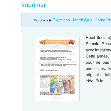
imprimer
Exercices - Mardi Gras : 2eme Pr
Paru dans ▶
Récit (lectur
Primaire Résumé
avec impatienc
Cette année,
pour ne pas 
princesses. E
original et fa
idée. Et la…