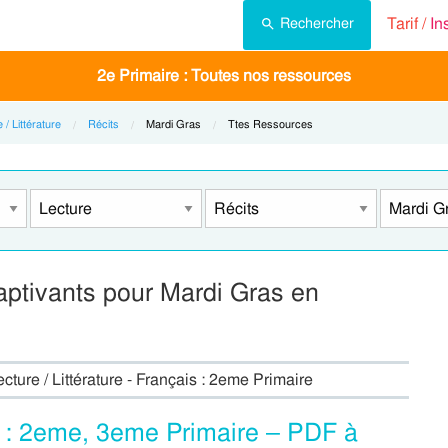
Tarif /
In
Rechercher
2e Primaire : Toutes nos ressources
 / Littérature
Récits
Current:
Mardi Gras
Current:
Ttes Ressources
captivants pour Mardi Gras en
cture / Littérature - Français : 2eme Primaire
t : 2eme, 3eme Primaire – PDF à