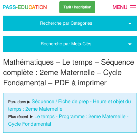
PASS
-EDU
CA
TION
MENU
Tarif / Inscription
Recherche par Catégories
Recherche par Mots-Clés
Mathématiques – Le temps – Séquence
complète : 2eme Maternelle – Cycle
Fondamental – PDF à imprimer
Séquence / Fiche de prep - Heure et objet du
Paru dans ▶
temps : 2eme Maternelle
Le temps - Programme : 2eme Maternelle -
Plus récent ▶
Cycle Fondamental