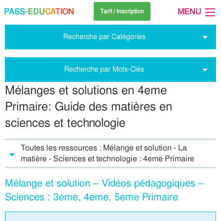
PASS
-EDU
CA
TION
MENU
Tarif / Inscription
Recherche par Catégories
Recherche par Mots-Clés
Mélanges et solutions en 4eme
Primaire: Guide des matières en
sciences et technologie
Toutes les ressources : Mélange et solution - La
matière - Sciences et technologie : 4eme Primaire
Mélange et solution – Vidéos pédagogiques –
Sciences : 3eme, 4eme, 5eme Primaire