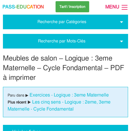
PASS
-EDU
CA
TION
MENU
Tarif / Inscription
Recherche par Catégories
Recherche par Mots-Clés
Meubles de salon – Logique : 3eme
Maternelle – Cycle Fondamental – PDF
à imprimer
Exercices - Logique : 3eme Maternelle
Paru dans ▶
Les cinq sens - Logique : 2eme, 3eme
Plus récent ▶
Maternelle - Cycle Fondamental