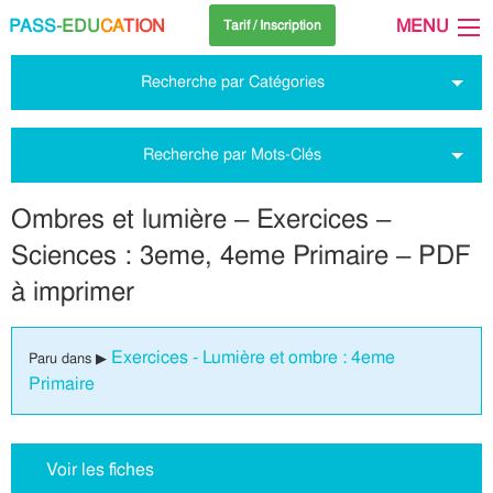
PASS
-EDU
CA
TION
MENU
Tarif / Inscription
Recherche par Catégories
Recherche par Mots-Clés
Ombres et lumière – Exercices –
Sciences : 3eme, 4eme Primaire – PDF
à imprimer
Exercices - Lumière et ombre : 4eme
Paru dans ▶
Primaire
Voir les fiches