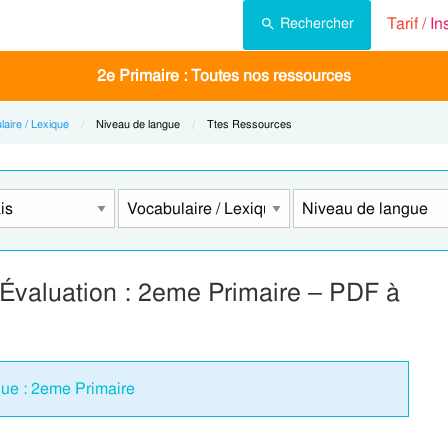
Tarif /
In
Rechercher
2e Primaire : Toutes nos ressources
laire / Lexique
Current:
Niveau de langue
Current:
Ttes Ressources
 Évaluation : 2eme Primaire – PDF à
gue : 2eme Primaire