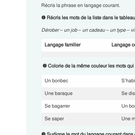
Récris la phrase en langage courant.
❶
Récris les mots de la liste dans le tableau
Dérober – un job – un cadeau – un type – vi
Langage familier
Langage c
❷
Colorie de la même couleur les mots qui
Un bonbec
S’habi
Une baraque
Se dis
Se bagarrer
Un bo
Se saper
Une m
❸
Surligne le mot du langage courant dans 