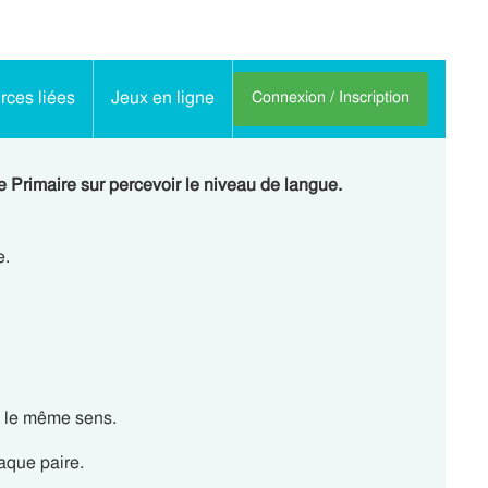
ces liées
Jeux en ligne
Connexion / Inscription
e Primaire sur percevoir le niveau de langue.
e.
t le même sens.
aque paire.