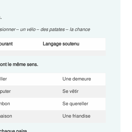
.
sionner – un vélo – des patates – la chance
ourant
Langage soutenu
 ont le même sens.
ller
Une demeure
puter
Se vêtir
nbon
Se quereller
aison
Une friandise
chaque paire.