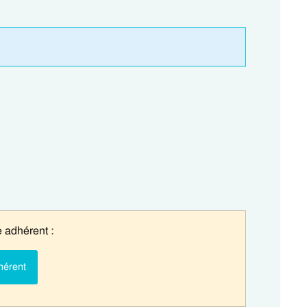
 adhérent :
hérent