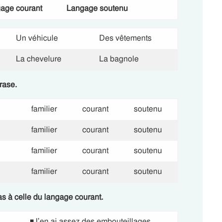
age courant
Langage soutenu
Un véhicule
Des vêtements
La chevelure
La bagnole
rase.
 familier
 courant
 soutenu
 familier
 courant
 soutenu
 familier
 courant
 soutenu
 familier
 courant
 soutenu
as à celle du langage courant.
◾J’en ai assez des embouteillages.