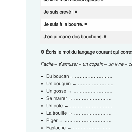
Je suis crevé !
◾
Je suis à la bourre.
◾
J’en ai marre des bouchons.
◾
❹
Écris le mot du langage courant qui corre
Facile – s’amuser – un copain – un livre – c
Du boucan→ ……………………
Un bouquin → …………………..
Un gosse → …………………….
Se marrer → ……………………
Un pote → ………………………
La trouille → ……………………
Piger → …………………………
Fastoche → ……………………