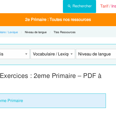
Tarif /
In
Rechercher
2e Primaire : Toutes nos ressources
laire / Lexique
Current:
Niveau de langue
Current:
Ttes Ressources
 Exercices : 2eme Primaire – PDF à
2eme Primaire