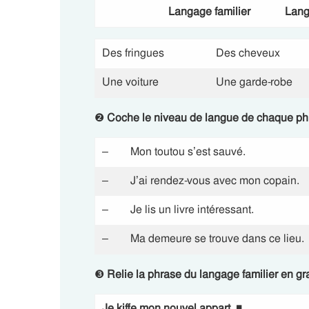
Langage familier
Lang
Des fringues
Des cheveux
Une voiture
Une garde-robe
❷
Coche le niveau de langue de chaque ph
– Mon toutou s’est sauvé.
– J’ai rendez-vous avec mon copain.
– Je lis un livre intéressant.
– Ma demeure se trouve dans ce lieu.
❸
Relie la phrase du langage familier en gr
Je kiffe mon nouvel appart.
◾