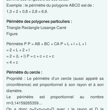
Exemple : le périmètre du polygone ABCD est de :
1,3 + 2 + 0,8 + 2,8 = 6,9.
Périmètre des polygones particuliers :
Triangle Rectangle Losange Carré
Figure
Périmètre P P = AB + BC + CA P = L + l + L + l
= 2 × L + 2 × l
= 2 × (L + l) P = c + c + c + c
= 4 × c
Périmètre du cercle :
Propriété : Le périmètre d’un cercle (aussi appelé sa
circonférence) est proportionnel à son rayon et à son
diamètre.
Le périmètre est proportionnel au nombre
π≈3,14159265359…
On a donc p=2×π×r=π×D avec r le rayon et D le