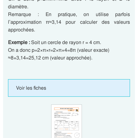
diamètre.
Remarque : En pratique, on utilise parfois
l’approximation π≈3,14 pour calculer des valeurs
approchées.
Exemple :
Soit un cercle de rayon r = 4 cm.
On a donc p=2×π×r=2×π×4=8π (valeur exacte)
≈8×3,14=25,12 cm (valeur approchée).
Voir les fiches