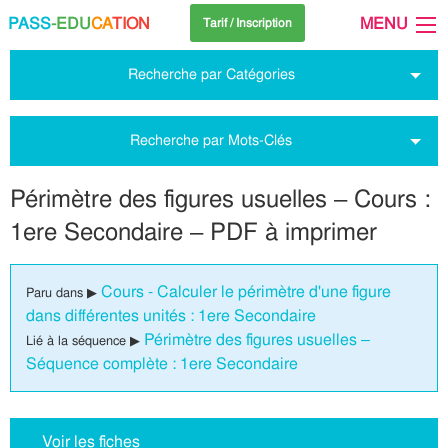
PASS
-EDU
CA
TION
MENU
Tarif / Inscription
Recherche par Catégories
Recherche par Mots-Clés
Périmètre des figures usuelles – Cours :
1ere Secondaire – PDF à imprimer
Cours - Calculer le périmètre d'une figure
Paru dans ▶
dans différentes unités : 1ere Secondaire
Périmètre des figures usuelles –
Lié à la séquence ▶
Séquence complète : 1ere Secondaire
Voir les fiches