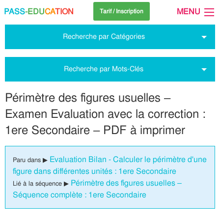
PASS
-EDU
CA
TION
MENU
Tarif / Inscription
Recherche par Catégories
Recherche par Mots-Clés
Périmètre des figures usuelles –
Examen Evaluation avec la correction :
1ere Secondaire – PDF à imprimer
Evaluation Bilan - Calculer le périmètre d'une
Paru dans ▶
figure dans différentes unités : 1ere Secondaire
Périmètre des figures usuelles –
Lié à la séquence ▶
Séquence complète : 1ere Secondaire