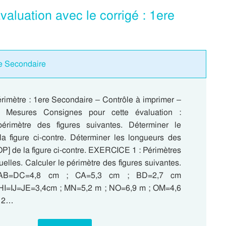
aluation avec le corrigé : 1ere
re Secondaire
érimètre : 1ere Secondaire – Contrôle à imprimer –
t Mesures Consignes pour cette évaluation :
périmètre des figures suivantes. Déterminer le
la figure ci-contre. Déterminer les longueurs des
[OP] de la figure ci-contre. EXERCICE 1 : Périmètres
uelles. Calculer le périmètre des figures suivantes.
AB=DC=4,8 cm ; CA=5,3 cm ; BD=2,7 cm
=IJ=JE=3,4cm ; MN=5,2 m ; NO=6,9 m ; OM=4,6
 2…