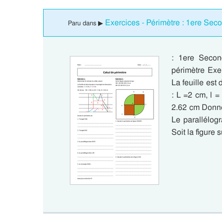
Exercices - Périmètre : 1ere Sec
Paru dans ▶
: 1ere Secon
périmètre Exe
La feuille es
: L =2 cm, l 
2.62 cm Donne
Le parallélo
Soit la figure 