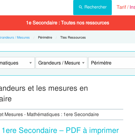
Tarif /
In
Rechercher
1e Secondaire : Toutes nos ressources
randeurs / Mesures
Current:
Périmètre
Current:
Ttes Ressources
randeurs et les mesures en
aire
 et Mesures - Mathématiques : 1ere Secondaire
: 1ere Secondaire – PDF à imprimer