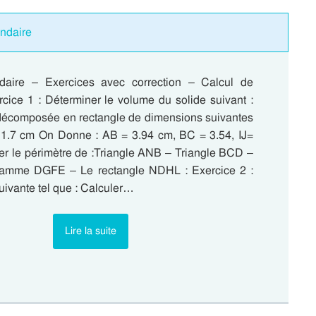
ondaire
daire – Exercices avec correction – Calcul de
rcice 1 : Déterminer le volume du solide suivant :
t décomposée en rectangle de dimensions suivantes
= 1.7 cm On Donne : AB = 3.94 cm, BC = 3.54, IJ=
r le périmètre de :Triangle ANB – Triangle BCD –
gramme DGFE – Le rectangle NDHL : Exercice 2 :
suivante tel que : Calculer…
Lire la suite