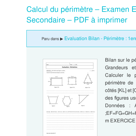
Calcul du périmètre – Examen Ev
Secondaire – PDF à imprimer
Evaluation Bilan - Périmètre : 1e
Paru dans ▶
Bilan sur le p
Grandeurs e
Calculer le 
périmètre de 
côtés [KL] et 
des figures us
Données : 
;EF=FG=GH=HI
m EXERCICE