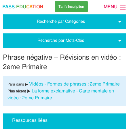
PASS
-EDU
CA
TION
MENU
Tarif / Inscription
Recherche par Catégories
Recherche par Mots-Clés
Phrase négative – Révisions en vidéo :
2eme Primaire
Vidéos - Formes de phrases : 2eme Primaire
Paru dans ▶
La forme exclamative - Carte mentale en
Plus récent ▶
vidéo : 2eme Primaire
Ressources liées