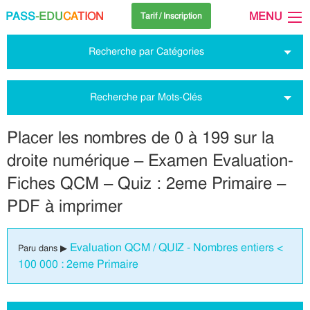
PASS
-EDU
CA
TION
MENU
Tarif / Inscription
Recherche par Catégories
Recherche par Mots-Clés
Placer les nombres de 0 à 199 sur la
droite numérique – Examen Evaluation-
Fiches QCM – Quiz : 2eme Primaire –
PDF à imprimer
Evaluation QCM / QUIZ - Nombres entiers <
Paru dans ▶
100 000 : 2eme Primaire