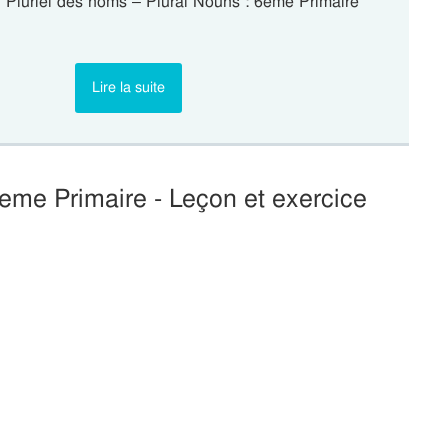
tf Pluriel des noms – Plural Nouns : 6eme Primaire
Lire la suite
6eme Primaire - Leçon et exercice