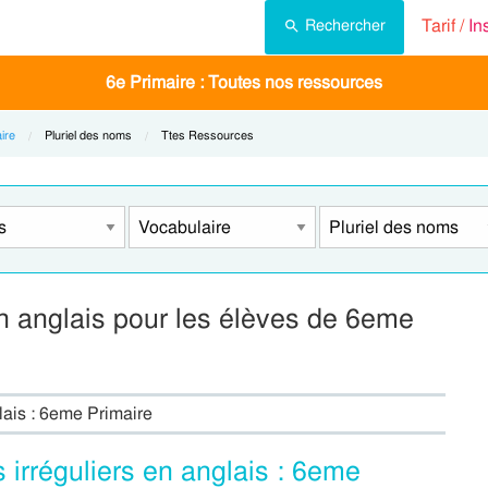
Tarif /
In
Rechercher
6e Primaire : Toutes nos ressources
ire
Current:
Pluriel des noms
Current:
Ttes Ressources
n anglais pour les élèves de 6eme
lais : 6eme Primaire
irréguliers en anglais : 6eme