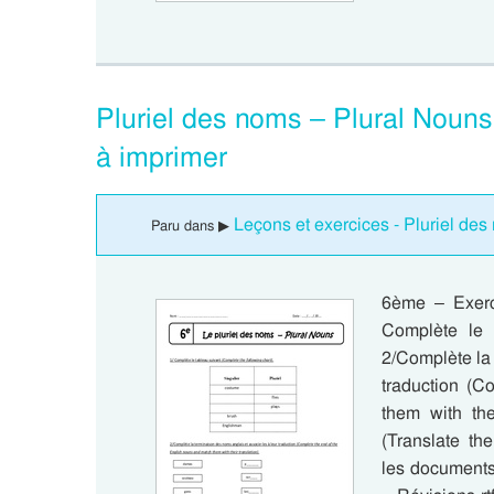
Pluriel des noms – Plural Noun
à imprimer
Leçons et exercices - Pluriel des
Paru dans ▶
6ème – Exerc
Complète le t
2/Complète la 
traduction (C
them with the
(Translate th
les documents