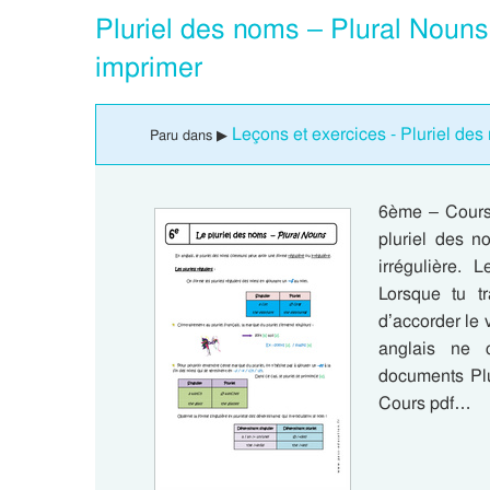
Pluriel des noms – Plural Noun
imprimer
Leçons et exercices - Pluriel des
Paru dans ▶
6ème – Cours 
pluriel des 
irrégulière. L
Lorsque tu t
d’accorder le v
anglais ne 
documents Plu
Cours pdf…