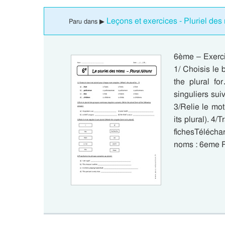
Leçons et exercices - Pluriel des
Paru dans ▶
6ème – Exerci
1/ Choisis le 
the plural fo
singuliers suiv
3/Relie le mot
its plural). 4/
fichesTéléch
noms : 6eme P