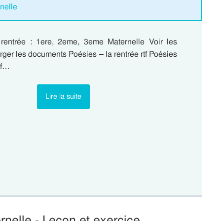
nelle
rentrée : 1ere, 2eme, 3eme Maternelle Voir les
rger les documents Poésies – la rentrée rtf Poésies
df…
Lire la suite
nelle - Leçon et exercice