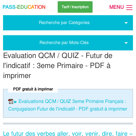
PASS
-EDU
CA
TION
MENU
Tarif / Inscription
Recherche par Catégories
Recherche par Mots-Clés
Evaluation QCM / QUIZ - Futur de
l'indicatif : 3eme Primaire - PDF à
imprimer
PDF gratuit à imprimer
Evaluations QCM / QUIZ 3eme Primaire Français :
Conjugaison Futur de l'indicatif - PDF gratuit à imprimer
Le futur des verbes aller, voir, venir, dire, faire –