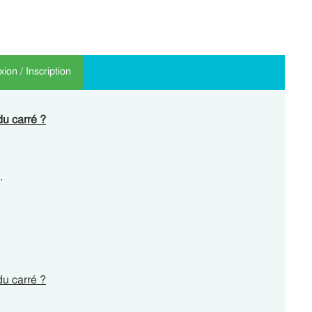
ion / Inscription
du carré ?
.
du carré ?