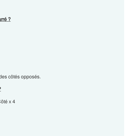
rré ?
 des côtés opposés.
?
ôté x 4