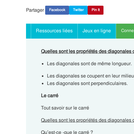
Partager
Facebook
Twitter
Pin It
Ressources liées
Jeux en ligne
Connex
Quelles sont les propriétés des diagonales 
Les diagonales sont de même longueur.
Les diagonales se coupent en leur milieu
Les diagonales sont perpendiculaires.
Le carré
Tout savoir sur le carré
Quelles sont les propriétés des diagonales 
Qu’est-ce -que le carré ?