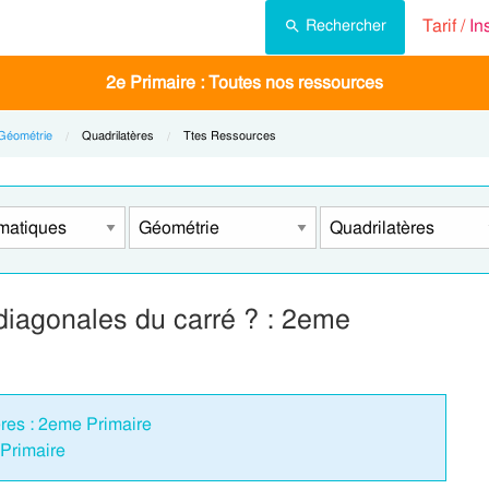
Tarif /
In
Rechercher
2e Primaire : Toutes nos ressources
Géométrie
Current:
Quadrilatères
Current:
Ttes Ressources
 diagonales du carré ? : 2eme
ères : 2eme Primaire
 Primaire