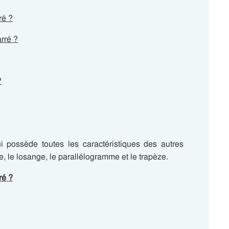
ré ?
rré ?
?
ui possède toutes les caractéristiques des autres
e, le losange, le parallélogramme et le trapèze.
ré ?