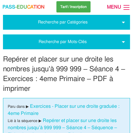
PASS
-EDU
CA
TION
MENU
Tarif / Inscription
Recherche par Catégories
Recherche par Mots-Clés
Repérer et placer sur une droite les
nombres jusqu’à 999 999 – Séance 4 –
Exercices : 4eme Primaire – PDF à
imprimer
Exercices - Placer sur une droite graduée :
Paru dans ▶
4eme Primaire
Repérer et placer sur une droite les
Lié à la séquence ▶
nombres jusqu’à 999 999 – Séance 4 – Séquence –