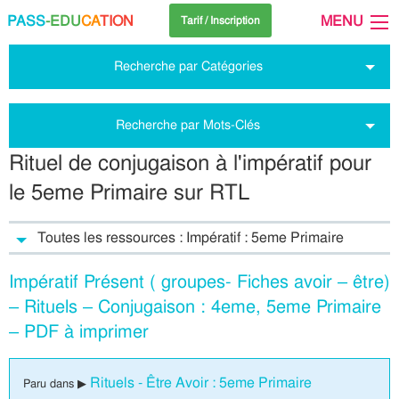
PASS
-EDU
CA
TION
MENU
Tarif / Inscription
Recherche par Catégories
Recherche par Mots-Clés
Rituel de conjugaison à l'impératif pour
le 5eme Primaire sur RTL
Toutes les ressources : Impératif : 5eme Primaire
Impératif Présent ( groupes- Fiches avoir – être)
– Rituels – Conjugaison : 4eme, 5eme Primaire
– PDF à imprimer
Rituels - Être Avoir : 5eme Primaire
Paru dans ▶