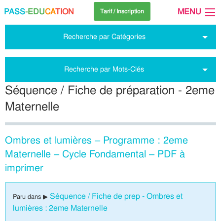
PASS
-EDU
CA
TION
MENU
Tarif / Inscription
Recherche par Catégories
Recherche par Mots-Clés
Séquence / Fiche de préparation - 2eme
Maternelle
Ombres et lumières – Programme : 2eme
Maternelle – Cycle Fondamental – PDF à
imprimer
Séquence / Fiche de prep - Ombres et
Paru dans ▶
lumières : 2eme Maternelle