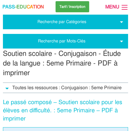
PASS
-EDU
CA
TION
MENU
Tarif / Inscription
Recherche par Catégories
Recherche par Mots-Clés
Soutien scolaire - Conjugaison - Étude
de la langue : 5eme Primaire - PDF à
imprimer
Toutes les ressources : Conjugaison : 5eme Primaire
Le passé composé – Soutien scolaire pour les
élèves en difficulté. : 5eme Primaire – PDF à
imprimer