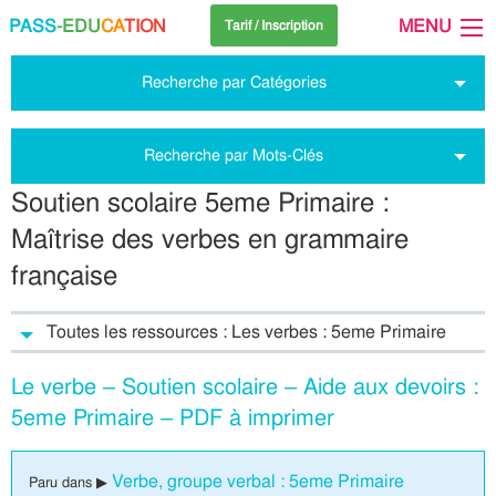
PASS
-EDU
CA
TION
MENU
Tarif / Inscription
Recherche par Catégories
Recherche par Mots-Clés
Soutien scolaire 5eme Primaire :
Maîtrise des verbes en grammaire
française
Toutes les ressources : Les verbes : 5eme Primaire
Le verbe – Soutien scolaire – Aide aux devoirs :
5eme Primaire – PDF à imprimer
Verbe, groupe verbal : 5eme Primaire
Paru dans ▶