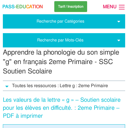
PASS
-EDU
CA
TION
MENU
Tarif / Inscription
Recherche par Catégories
Recherche par Mots-Clés
Apprendre la phonologie du son simple
"g" en français 2eme Primaire - SSC
Soutien Scolaire
Toutes les ressources : Lettre g : 2eme Primaire
Les valeurs de la lettre « g » – Soutien scolaire
pour les élèves en difficulté. : 2eme Primaire –
PDF à imprimer