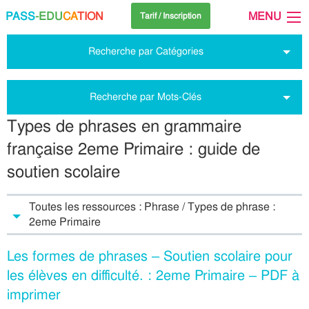
PASS
-EDU
CA
TION
MENU
Tarif / Inscription
Recherche par Catégories
Recherche par Mots-Clés
Types de phrases en grammaire
française 2eme Primaire : guide de
soutien scolaire
Toutes les ressources : Phrase / Types de phrase :
2eme Primaire
Les formes de phrases – Soutien scolaire pour
les élèves en difficulté. : 2eme Primaire – PDF à
imprimer