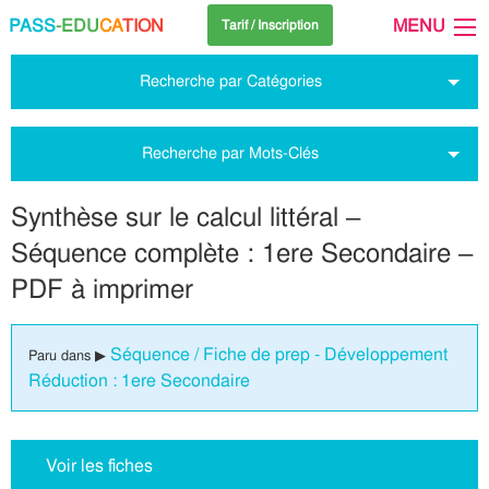
PASS
-EDU
CA
TION
MENU
Tarif / Inscription
Recherche par Catégories
Recherche par Mots-Clés
Synthèse sur le calcul littéral –
Séquence complète : 1ere Secondaire –
PDF à imprimer
Séquence / Fiche de prep - Développement
Paru dans ▶
Réduction : 1ere Secondaire
Voir les fiches