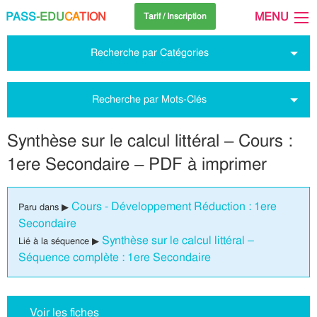
PASS
-EDU
CA
TION
MENU
Tarif / Inscription
Recherche par Catégories
Recherche par Mots-Clés
Synthèse sur le calcul littéral – Cours :
1ere Secondaire – PDF à imprimer
Cours - Développement Réduction : 1ere
Paru dans ▶
Secondaire
Synthèse sur le calcul littéral –
Lié à la séquence ▶
Séquence complète : 1ere Secondaire
Voir les fiches