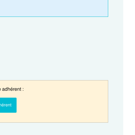
 adhérent :
hérent