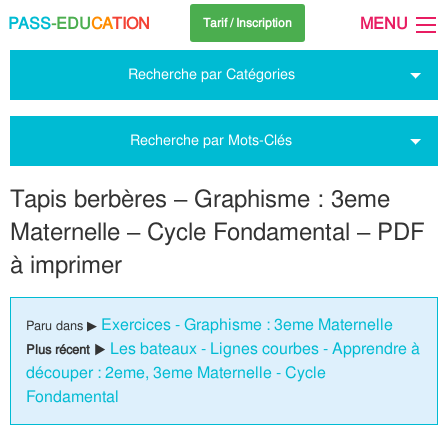
PASS
-EDU
CA
TION
MENU
Tarif / Inscription
Recherche par Catégories
Recherche par Mots-Clés
Tapis berbères – Graphisme : 3eme
Maternelle – Cycle Fondamental – PDF
à imprimer
Exercices - Graphisme : 3eme Maternelle
Paru dans ▶
Les bateaux - Lignes courbes - Apprendre à
Plus récent ▶
découper : 2eme, 3eme Maternelle - Cycle
Fondamental