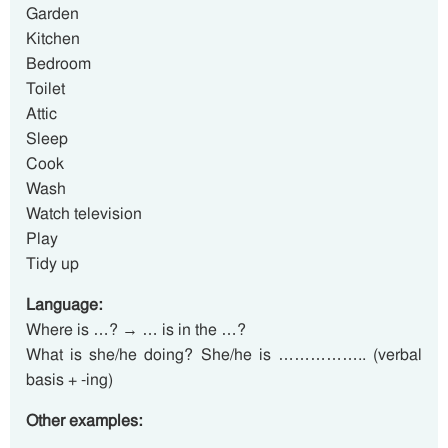
Garden
Kitchen
Bedroom
Toilet
Attic
Sleep
Cook
Wash
Watch television
Play
Tidy up
Language:
Where is …? → … is in the …?
What is she/he doing? She/he is …………….. (verbal
basis + -ing)
Other examples: