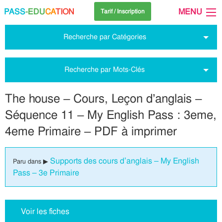
PASS
-EDU
CA
TION
MENU
Tarif / Inscription
Recherche par Catégories
Recherche par Mots-Clés
The house – Cours, Leçon d’anglais –
Séquence 11 – My English Pass : 3eme,
4eme Primaire – PDF à imprimer
Supports des cours d’anglais – My English
Paru dans ▶
Pass – 3e Primaire
Voir les fiches