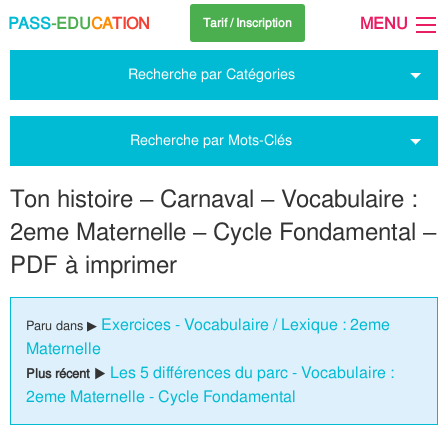
PASS
-EDU
CA
TION
MENU
Tarif / Inscription
Recherche par Catégories
Recherche par Mots-Clés
Ton histoire – Carnaval – Vocabulaire :
2eme Maternelle – Cycle Fondamental –
PDF à imprimer
Exercices - Vocabulaire / Lexique : 2eme
Paru dans ▶
Maternelle
Les 5 différences du parc - Vocabulaire :
Plus récent ▶
2eme Maternelle - Cycle Fondamental