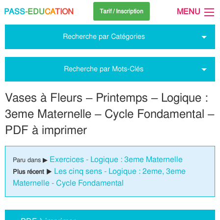
PASS
-EDU
CA
TION
MENU
Tarif / Inscription
Recherche par Catégories
Recherche par Mots-Clés
Vases à Fleurs – Printemps – Logique :
3eme Maternelle – Cycle Fondamental –
PDF à imprimer
Exercices - Logique : 3eme Maternelle
Paru dans ▶
Les cinq sens - Logique : 2eme, 3eme
Plus récent ▶
Maternelle - Cycle Fondamental