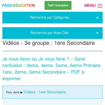
PASS
-EDU
CA
TION
MENU
Tarif / Inscription
Recherche par Catégories
Recherche par Mots-Clés
Vidéos - 3e groupe : 1ere Secondaire
Je vous ferez ou Je vous ferai ? – Sans
confusion : 3eme, 4eme, 5eme, 6eme Primaire,
1ere, 2eme, 3eme Secondaire – PDF à
imprimer
Vidéos - 1ere Secondaire
Paru dans ▶