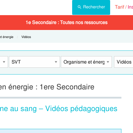
Tarif /
In
Rechercher
1e Secondaire : Toutes nos ressources
t énergie
Current:
Vidéos
en énergie : 1ere Secondaire
ène au sang – Vidéos pédagogiques